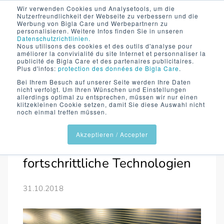
Wir verwenden Cookies und Analysetools, um die
Nutzerfreundlichkeit der Webseite zu verbessern und die
Werbung von Bigla Care und Werbepartnern zu
personalisieren. Weitere Infos finden Sie in unseren
Datenschutzrichtlinien.
Nous utilisons des cookies et des outils d'analyse pour
améliorer la convivialité du site Internet et personnaliser la
publicité de Bigla Care et des partenaires publicitaires.
Plus d'infos:
protection des données de Bigla Care
.
Bei Ihrem Besuch auf unserer Seite werden Ihre Daten
nicht verfolgt. Um Ihren Wünschen und Einstellungen
allerdings optimal zu entsprechen, müssen wir nur einen
klitzekleinen Cookie setzen, damit Sie diese Auswahl nicht
Wissen & Trends
Spitalbett
noch einmal treffen müssen.
Sturzprävention
Sicherheit
Еrgonomie
Akzeptieren / Accepter
Lieblingsprodukte und
fortschrittliche Technologien
31.10.2018