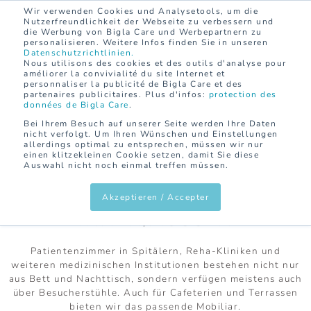
Wir verwenden Cookies und Analysetools, um die
KONTAKT
DE
FR
Nutzerfreundlichkeit der Webseite zu verbessern und
die Werbung von Bigla Care und Werbepartnern zu
personalisieren. Weitere Infos finden Sie in unseren
Datenschutzrichtlinien.
Nous utilisons des cookies et des outils d'analyse pour
améliorer la convivialité du site Internet et
personnaliser la publicité de Bigla Care et des
partenaires publicitaires. Plus d'infos:
protection des
HOME
SPITAL
MÖBLIERUNG UND
données de Bigla Care
.
EINRICHTUNG
SITZMÖBEL UND TISCHE
Bei Ihrem Besuch auf unserer Seite werden Ihre Daten
INNEN/AUSSEN
nicht verfolgt. Um Ihren Wünschen und Einstellungen
allerdings optimal zu entsprechen, müssen wir nur
einen klitzekleinen Cookie setzen, damit Sie diese
Auswahl nicht noch einmal treffen müssen.
SITZMÖBEL UND TISCHE
Akzeptieren / Accepter
INNEN/AUSSEN
Patientenzimmer in Spitälern, Reha-Kliniken und
weiteren medizinischen Institutionen bestehen nicht nur
aus Bett und Nachttisch, sondern verfügen meistens auch
über Besucherstühle. Auch für Cafeterien und Terrassen
bieten wir das passende Mobiliar.