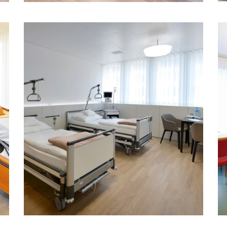
Bigla Care und das Luzerner Kantonsspital
halten an der guten, inspirierenden und
.
langjährigen Zusammenarbeit fest.
MEHR ERFAHREN