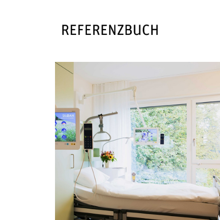
SILOAH AG
...vertraut auf unseren Topseller unter de
Spitalbetten: Universalklinikbett image 3
MEHR ERFAHREN