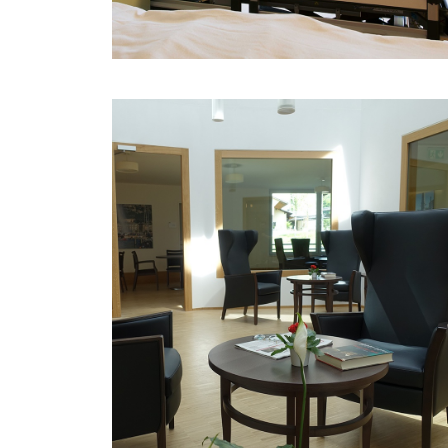
WOHN- UND PFLEGEHEI
UTZIGEN II
Ein frischer Wind weht durch den neuen
Wohnbereich des Wohn- und Pflegeheim
Utzigen.
MEHR ERFAHREN
MAISON CLAUDINE