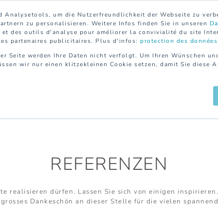
 Analysetools, um die Nutzerfreundlichkeit der Webseite zu ver
rtnern zu personalisieren. Weitere Infos finden Sie in unseren
Da
et des outils d'analyse pour améliorer la convivialité du site Inte
des partenaires publicitaires. Plus d'infos:
protection des données
er Seite werden Ihre Daten nicht verfolgt. Um Ihren Wünschen un
ssen wir nur einen klitzekleinen Cookie setzen, damit Sie diese 
PRIVATHAUSHALT
DIENSTLEISTUNGEN
REFEREN
REFERENZEN
 realisieren dürfen. Lassen Sie sich von einigen inspiriere
 grosses Dankeschön an dieser Stelle für die vielen spanne