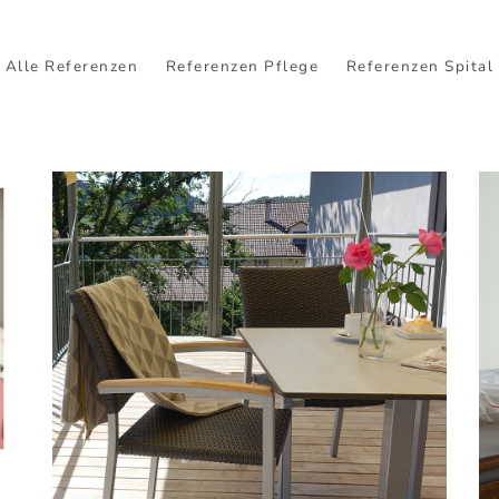
ZENTRUM SCHLOSSMATT,
Alle Referenzen
Referenzen Pflege
Referenzen Spital
REGION BURGDORF
Eine Wohlfühloase für Bewohnende,
Besucher und Mitarbeitende.
MEHR ERFAHREN