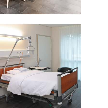
UNIVERSALKLINIKBETT
IMAGE 3
Das Universalspitalbett image 3 wird den
vielfältigen Ansprüchen an ein modernes
Spitalbett gerecht.
MEHR ERFAHREN
ALMACASA-ZENTRUM