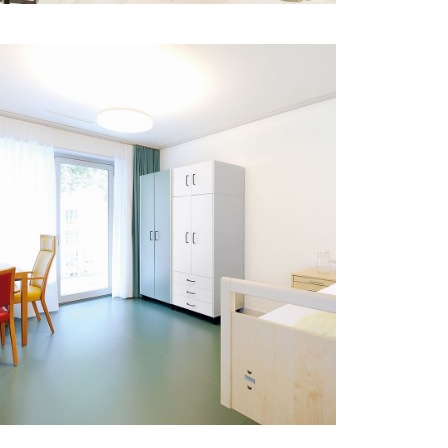
Innovative und massgeschneiderte
Einrichtung für die Pflegezimmer im
modernen Neubau der Alterssiedlung
Bodmer.
MEHR ERFAHREN