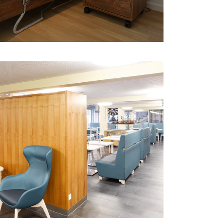
WOHN- UND PFLEGEHEIM
UTZIGEN I
Die Caféteria des Wohn- und Pflegeheims
Utzigen erstrahlt in neuem Glanz.
MEHR ERFAHREN