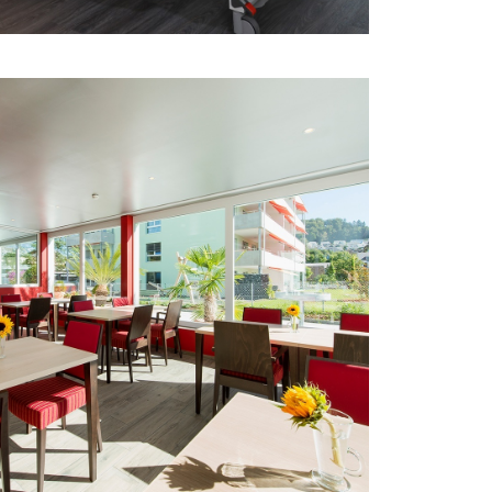
WEISSLINGEN ZH
Für das speziell auf die Bedürfnisse von
Menschen mit Demenz ausgerichtete
Zentrum passt unser Einrichtungskonzept
memoriana ausgezeichnet.
MEHR ERFAHREN
ALTERSSIEDLUNG
BODMER, CHUR