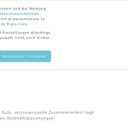
KONTAKT
DE
FR
bessern und die Werbung
tenschutzrichtlinien.
rnet et personnaliser la
 de Bigla Care
.
d Einstellungen allerdings
Auswahl nicht noch einmal
ZEN
ÜBER UNS
ONLINE MAGAZIN
Akzeptieren / Accepter
n. Gute, vertrauensvolle Zusammenarbeit liegt
nden Geschäftsbeziehungen!