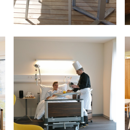
CIC GROUPE SANTÉ,
CLARENS
n
Privatklinik am Genfersee in ehemaligem
Uhrenfabrikgebäude setzt auf
Universalklinikbett image3
MEHR ERFAHREN