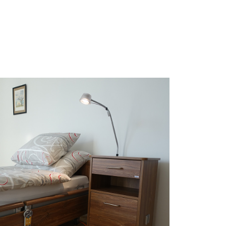
EMS LES HIRONDELLES,
CLARENS
Drei verschiedene Bettentypen für
unterschiedliche Ansprüche.
MEHR ERFAHREN