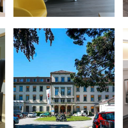
M
FONDATION CLAIRE
MAGNIN, CHEXBRES
Die Fondation Claire Magnin setzt auf
s
neueste Technologien mit intelligenten
Niedrigpflegebetten.
MEHR ERFAHREN
SENIORENPARK