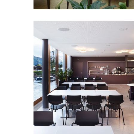
PEREIRA, SAANEN
«Maison Claudine Pereira» ist von Bigla
Care überzeugt.
MEHR ERFAHREN
FONDATION PRÉ-PARISET