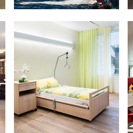
WEISSENAU, UNTERSEEN
Einstimmig für Qualität: Der Seniorenpark
Weissenau setzt auf die
Niedrigpflegebetten sentida 6.
MEHR ERFAHREN
LUZERNER
,
KANTONSSPITAL (LUKS)