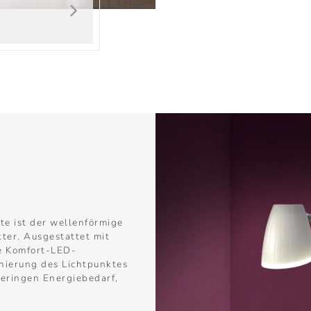
e ist der wellenförmige
ter. Ausgestattet mit
e Komfort-LED-
onierung des Lichtpunktes
geringen Energiebedarf,