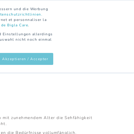
KONTAKT
DE
FR
bessern und die Werbung
tenschutzrichtlinien.
rnet et personnaliser la
 de Bigla Care
.
d Einstellungen allerdings
Auswahl nicht noch einmal
ZEN
ÜBER UNS
ONLINE MAGAZIN
Akzeptieren / Accepter
h mit zunehmendem Alter die Sehfähigkeit
öht.
n die Bedürfnisse vollumfänglich.