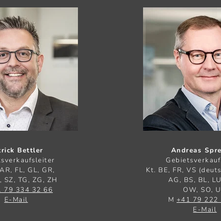
rick Bettler
Andreas Spr
sverkaufsleiter
Gebietsverkauf
 AR, FL, GL, GR,
Kt. BE, FR, VS (deut
, SZ, TG, ZG, ZH
AG, BS, BL, L
 79 334 32 66
OW, SO, 
E-Mail
M
+41 79 222
E-Mail