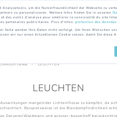
 Analysetools, um die Nutzerfreundlichkeit der Webseite zu ver
rtnern zu personalisieren. Weitere Infos finden Sie in unseren
Da
et des outils d'analyse pour améliorer la convivialité du site Inte
des partenaires publicitaires. Plus d'infos:
protection des données
er Seite werden Ihre Daten nicht verfolgt. Um Ihren Wünschen un
ssen wir nur einen klitzekleinen Cookie setzen, damit Sie diese 
PRIVATHAUSHALT
DIENSTLEISTUNGEN
REFEREN
EINRICHTUNG
LEUCHTEN
LEUCHTEN
 Auswirkungen mangelnder Lichteinflüsse zu kämpfen, da sic
schlechtert. Beispielsweise ist die Blendempfindlichkeit erh
von Derungs/Waldmann und wissner-bosserhoff berücksichtige