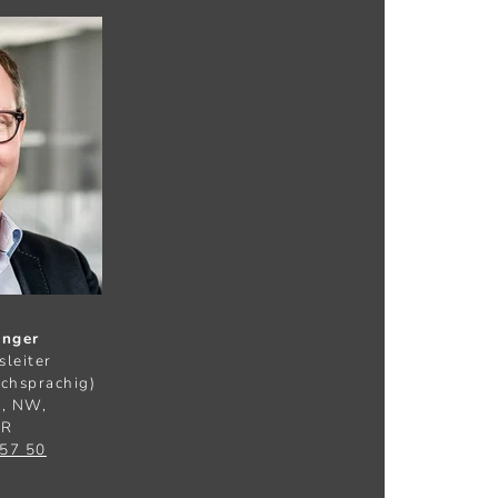
enger
sleiter
schsprachig)
U, NW,
UR
 57 50