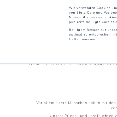
Wir verwenden Cookies und
von Bigla Care und Werbepa
Nous utilisons des cookies 
publicité de Bigla Care et 
Bei Ihrem Besuch auf unser
optimal zu entsprechen, mü
treffen müssen.
PFLEGE
SPITAL
HOME
PFLEGE
MÖBLIERUNG UND 
Vor allem ältere Menschen haben mit den
ver
Unsere Pflege- und Leseleuchten 