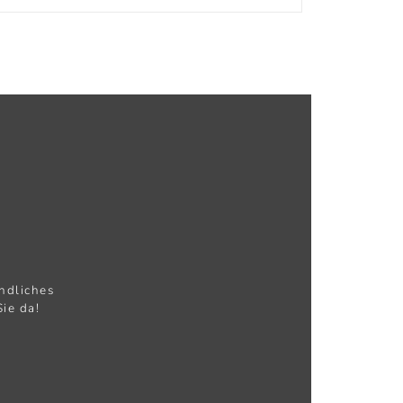
ndliches
ie da!