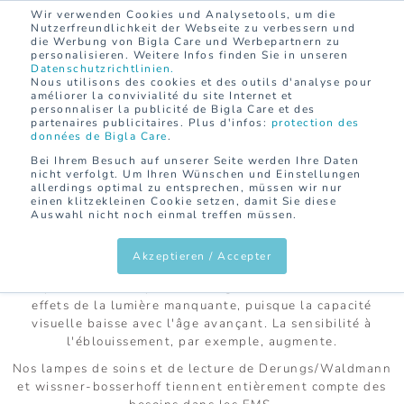
Wir verwenden Cookies und Analysetools, um die
CONTACT
DE
FR
Nutzerfreundlichkeit der Webseite zu verbessern und
die Werbung von Bigla Care und Werbepartnern zu
personalisieren. Weitere Infos finden Sie in unseren
Datenschutzrichtlinien.
Nous utilisons des cookies et des outils d'analyse pour
améliorer la convivialité du site Internet et
personnaliser la publicité de Bigla Care et des
partenaires publicitaires. Plus d'infos:
protection des
HOME
SOINS
AMEUBLEMENT ET
données de Bigla Care
.
ÉQUIPEMENT
LAMPES
Bei Ihrem Besuch auf unserer Seite werden Ihre Daten
nicht verfolgt. Um Ihren Wünschen und Einstellungen
allerdings optimal zu entsprechen, müssen wir nur
einen klitzekleinen Cookie setzen, damit Sie diese
Auswahl nicht noch einmal treffen müssen.
LAMPES
Akzeptieren / Accepter
En particulier, les personnes âgées sont sensibles aux
effets de la lumière manquante, puisque la capacité
visuelle baisse avec l'âge avançant. La sensibilité à
l'éblouissement, par exemple, augmente.
Nos lampes de soins et de lecture de Derungs/Waldmann
et wissner-bosserhoff tiennent entièrement compte des