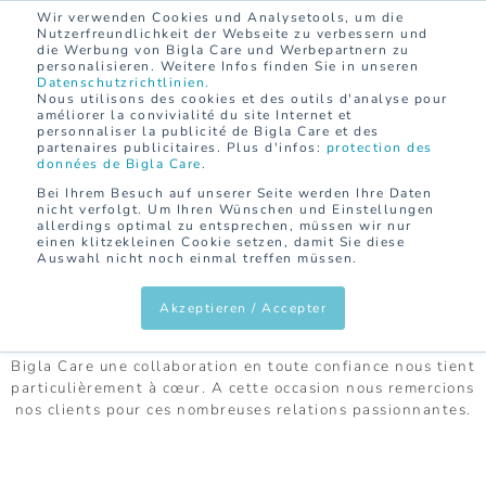
Wir verwenden Cookies und Analysetools, um die
CONTACT
DE
FR
Nutzerfreundlichkeit der Webseite zu verbessern und
die Werbung von Bigla Care und Werbepartnern zu
personalisieren. Weitere Infos finden Sie in unseren
Datenschutzrichtlinien.
Nous utilisons des cookies et des outils d'analyse pour
améliorer la convivialité du site Internet et
personnaliser la publicité de Bigla Care et des
partenaires publicitaires. Plus d'infos:
protection des
HOME
RÉFÉRENCES
données de Bigla Care
.
Bei Ihrem Besuch auf unserer Seite werden Ihre Daten
nicht verfolgt. Um Ihren Wünschen und Einstellungen
allerdings optimal zu entsprechen, müssen wir nur
einen klitzekleinen Cookie setzen, damit Sie diese
Auswahl nicht noch einmal treffen müssen.
RÉFÉRENCES
Akzeptieren / Accepter
Nous avons pu réaliser de beaux projets avec nos clients.
Laissez-vous inspirer par quelques exemples. Au sein de
Bigla Care une collaboration en toute confiance nous tient
particulièrement à cœur. A cette occasion nous remercions
nos clients pour ces nombreuses relations passionnantes.