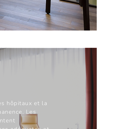
s hôpitaux et la
rmanence. Les
entent