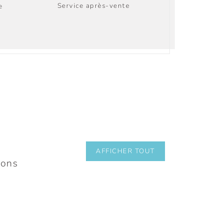
Service après-vente
e
AFFICHER TOUT
ions
MAISON DE RETRAITE ET
DE SOINS UTZIGEN II