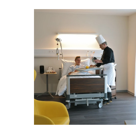
Une clinique sur les bords du Léman
compte sur le lit d’hôpital universel imag
3
EN SAVOIR PLUS