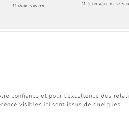
Maintenance et servic
Mise en oeuvre
tre confiance et pour l’excellence des relat
rence visibles ici sont issus de quelques
MAISON DE RETRAITE ET
DE SOINS UTZIGEN I