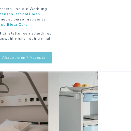
CONTACT
DE
FR
bessern und die Werbung
tenschutzrichtlinien.
rnet et personnaliser la
 de Bigla Care
.
d Einstellungen allerdings
Auswahl nicht noch einmal
PROPOS DE NOUS
ONLINE MAGAZINE
Akzeptieren / Accepter