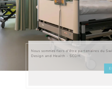
NT
Essenza combine un li
hauteur basse.