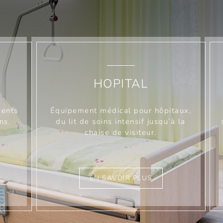
HOPITAL
ments
Équipement médical pour hôpitaux,
ns.
du lit de soins intensif jusqu’à la
chaise de visiteur.
EN SAVOIR PLUS